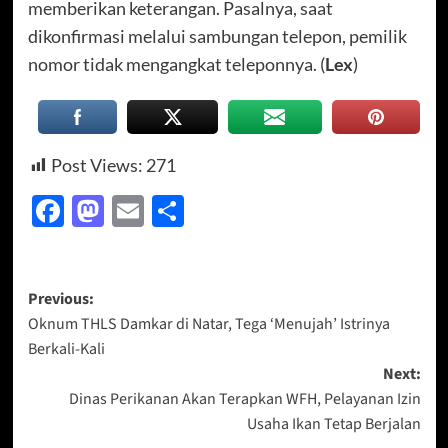
memberikan keterangan. Pasalnya, saat
dikonfirmasi melalui sambungan telepon, pemilik
nomor tidak mengangkat teleponnya. (
Lex
)
Post Views:
271
Facebook
Mastodon
Email
Share
Post
Previous:
Oknum THLS Damkar di Natar, Tega ‘Menujah’ Istrinya
navigation
Berkali-Kali
Next:
Dinas Perikanan Akan Terapkan WFH, Pelayanan Izin
Usaha Ikan Tetap Berjalan