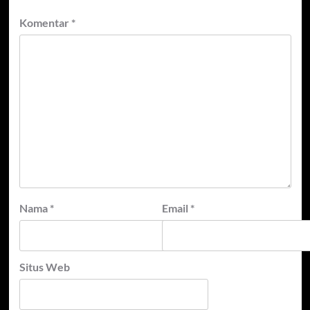
Komentar
*
Nama
*
Email
*
Situs Web