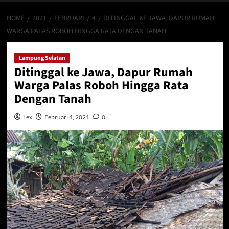
HOME
2021
FEBRUARI
4
DITINGGAL KE JAWA, DAPUR RUMAH
WARGA PALAS ROBOH HINGGA RATA DENGAN TANAH
Lampung Selatan
Ditinggal ke Jawa, Dapur Rumah
Warga Palas Roboh Hingga Rata
Dengan Tanah
Lex
Februari 4, 2021
0