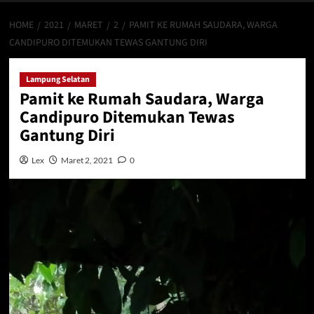
HOME
2021
MARET
2
PAMIT KE RUMAH SAUDARA, WARGA
CANDIPURO DITEMUKAN TEWAS GANTUNG DIRI
Lampung Selatan
Pamit ke Rumah Saudara, Warga
Candipuro Ditemukan Tewas
Gantung Diri
Lex
Maret 2, 2021
0