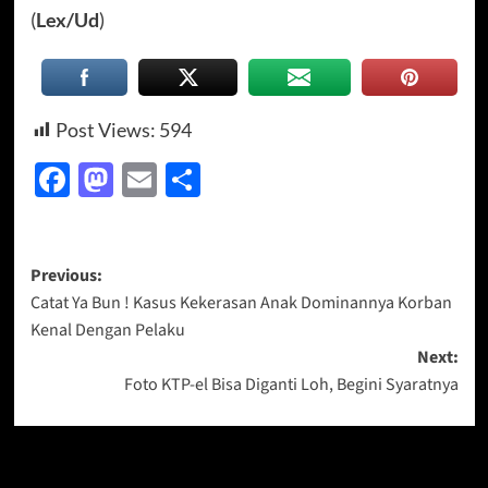
(
Lex/Ud
)
Post Views:
594
Facebook
Mastodon
Email
Share
Post
Previous:
Catat Ya Bun ! Kasus Kekerasan Anak Dominannya Korban
navigation
Kenal Dengan Pelaku
Next:
Foto KTP-el Bisa Diganti Loh, Begini Syaratnya
More Stories