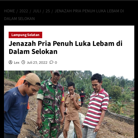
HOME
2022
JULI
25
JENAZAH PRIA PENUH LUKA LEBAM DI
DALAM SELOKAN
Lampung Selatan
Jenazah Pria Penuh Luka Lebam di
Dalam Selokan
Lex
Juli 25, 2022
0