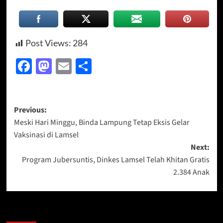
Post Views:
284
Facebook
Mastodon
Email
Share
Post
Previous:
Meski Hari Minggu, Binda Lampung Tetap Eksis Gelar
navigation
Vaksinasi di Lamsel
Next:
Program Jubersuntis, Dinkes Lamsel Telah Khitan Gratis
2.384 Anak
More Stories