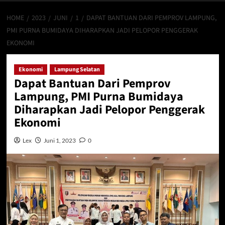
HOME
2023
JUNI
1
DAPAT BANTUAN DARI PEMPROV LAMPUNG,
PMI PURNA BUMIDAYA DIHARAPKAN JADI PELOPOR PENGGERAK
EKONOMI
Ekonomi
Lampung Selatan
Dapat Bantuan Dari Pemprov
Lampung, PMI Purna Bumidaya
Diharapkan Jadi Pelopor Penggerak
Ekonomi
Lex
Juni 1, 2023
0