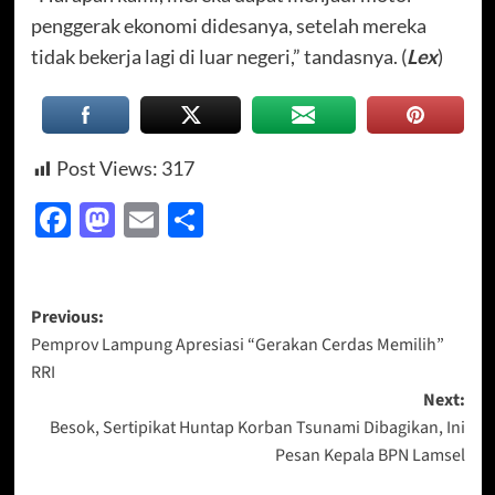
penggerak ekonomi didesanya, setelah mereka
tidak bekerja lagi di luar negeri,” tandasnya. (
Lex
)
Post Views:
317
Facebook
Mastodon
Email
Share
Post
Previous:
Pemprov Lampung Apresiasi “Gerakan Cerdas Memilih”
navigation
RRI
Next:
Besok, Sertipikat Huntap Korban Tsunami Dibagikan, Ini
Pesan Kepala BPN Lamsel