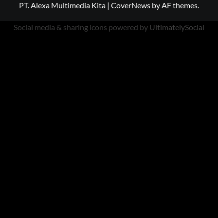
PT. Alexa Multimedia Kita
|
CoverNews
by AF themes.
Social media & sharing icons powered by
UltimatelySocial