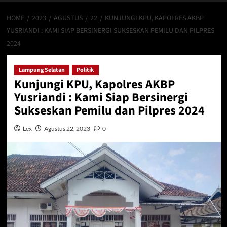
HOME
2023
AGUSTUS
22
KUNJUNGI KPU, KAPOLRES AKBP
YUSRIANDI : KAMI SIAP BERSINERGI SUKSESKAN PEMILU DAN PILPRES
2024
Lampung Selatan
Politik
Kunjungi KPU, Kapolres AKBP
Yusriandi : Kami Siap Bersinergi
Sukseskan Pemilu dan Pilpres 2024
Lex
Agustus 22, 2023
0