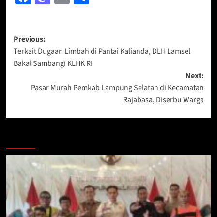
Post
Previous:
Terkait Dugaan Limbah di Pantai Kalianda, DLH Lamsel
navigation
Bakal Sambangi KLHK RI
Next:
Pasar Murah Pemkab Lampung Selatan di Kecamatan
Rajabasa, Diserbu Warga
More Stories