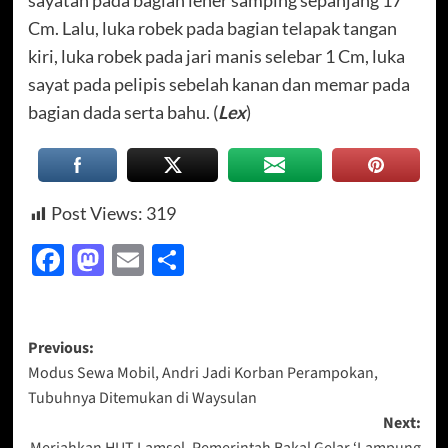
sayatan pada bagian leher samping sepanjang 17
Cm. Lalu, luka robek pada bagian telapak tangan
kiri, luka robek pada jari manis selebar 1 Cm, luka
sayat pada pelipis sebelah kanan dan memar pada
bagian dada serta bahu. (
Lex
)
Post Views:
319
Facebook
Mastodon
Email
Share
Post
Previous:
Modus Sewa Mobil, Andri Jadi Korban Perampokan,
navigation
Tubuhnya Ditemukan di Waysulan
Next:
Meriahkan HUT Lamsel, Pemerintah Bakal Gelar ‘Lampung