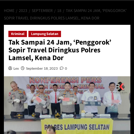
HOME
2023
SEPTEMBER
18
TAK SAMPAI 24 JAM, ‘PENGGOROK’
SOPIR TRAVEL DIRINGKUS POLRES LAMSEL, KENA DOR
Kriminal
Lampung Selatan
Tak Sampai 24 Jam, ‘Penggorok’
Sopir Travel Diringkus Polres
Lamsel, Kena Dor
Lex
September 18, 2023
0