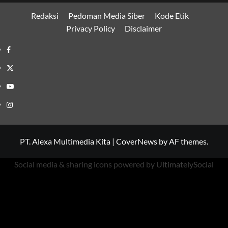
Redaksi
Pedoman Media Siber
Kode Etik
Privacy Policy
Disclaimer
Facebook
Twitter
Youtube
Instagram
PT. Alexa Multimedia Kita
|
CoverNews
by AF themes.
Social media & sharing icons powered by
UltimatelySocial