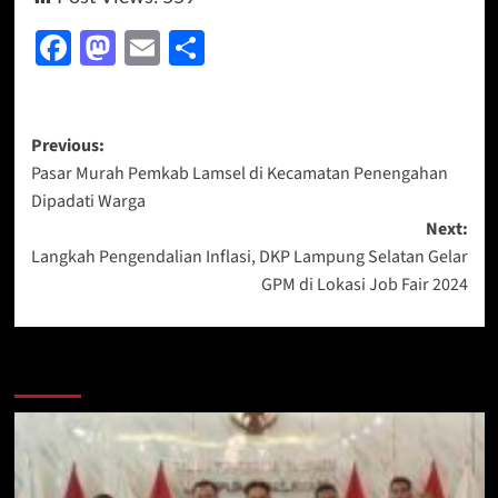
Facebook
Mastodon
Email
Share
Post
Previous:
Pasar Murah Pemkab Lamsel di Kecamatan Penengahan
navigation
Dipadati Warga
Next:
Langkah Pengendalian Inflasi, DKP Lampung Selatan Gelar
GPM di Lokasi Job Fair 2024
More Stories