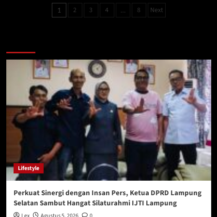
Pencuri
Paginasi
2
3
4
8
Next
1
…
Gasak
pos
Kabel
Jalur
Lampu
You may have missed
Penerangan
Jalan
Umum,
Jalan
Cinta
Kembali
‘Horor’
Lifestyle
Perkuat Sinergi dengan Insan Pers, Ketua DPRD Lampung
Selatan Sambut Hangat Silaturahmi IJTI Lampung
Lex
Agustus 5, 2026
0