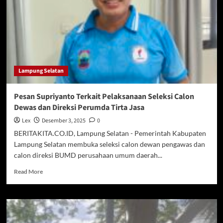
Perangkat
Daerah
Ini
Masih
Dijabat
Pelaksana
Tugas
Lampung Selatan
Pesan Supriyanto Terkait Pelaksanaan Seleksi Calon
Dewas dan Direksi Perumda Tirta Jasa
Lex
Desember 3, 2025
0
BERITAKITA.CO.ID, Lampung Selatan - Pemerintah Kabupaten
Lampung Selatan membuka seleksi calon dewan pengawas dan
calon direksi BUMD perusahaan umum daerah...
Read
Read More
more
about
Pesan
Supriyanto
Terkait