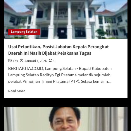
Mi’raj
1447
Hijriah
di
Kecamatan
Lampung Selatan
Ketapang
Usai Pelantikan, Posisi Jabatan Kepala Perangkat
Daerah Ini Masih Dijabat Pelaksana Tugas
Lex
Januari 7, 2026
0
BERITAKITA.CO.ID, Lampung Selatan - Bupati Kabupaten
Lampung Selatan Radityo Egi Pratama melantik sejumlah
pejabat Pimpinan Tinggi Pratama (PTP), Selasa kemarin....
Read
Read More
more
about
Usai
Pelantikan,
Posisi
Jabatan
Kepala