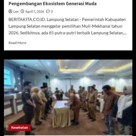
Pengembangan Ekosistem Generasi Muda
Lex
April 7, 2026
0
BERITAKITA.CO.ID, Lampung Selatan - Pemerintah Kabupaten
Lampung Selatan menggelar pemilihan Muli-Mekhanai tahun
2026. Sedikitnya, ada 65 putra-putri terbaik Lampung Selatan,...
Read
Read More
more
about
Supriyanto
Dorong
Pemilihan
Muli-
Mekhanai
Jadi
Ajang
Pengembangan
Ekosistem
Generasi
Muda
Kesehatan