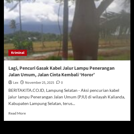
Pelaksanaan
Seleksi
Calon
Dewas
dan
Direksi
Perumda
Tirta
Jasa
Kriminal
Lagi, Pencuri Gasak Kabel Jalur Lampu Penerangan
Jalan Umum, Jalan Cinta Kembali ‘Horor’
Lex
November 25, 2025
0
BERITAKITA.CO.ID, Lampung Selatan - Aksi pencurian kabel
jalur lampu Penerangan Jalan Umum (PJU) di wilayah Kalianda,
Kabupaten Lampung Selatan, terus...
Read
Read More
more
about
Lagi,