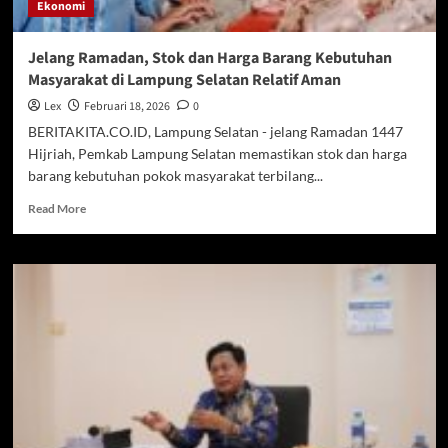
Ekonomi
Saja
Jelang Ramadan, Stok dan Harga Barang Kebutuhan
Masyarakat di Lampung Selatan Relatif Aman
Lex
Februari 18, 2026
0
BERITAKITA.CO.ID, Lampung Selatan - jelang Ramadan 1447
Hijriah, Pemkab Lampung Selatan memastikan stok dan harga
barang kebutuhan pokok masyarakat terbilang...
Read
Read More
more
about
Jelang
Ramadan,
Stok
dan
Harga
Barang
Kebutuhan
Masyarakat
di
Lampung