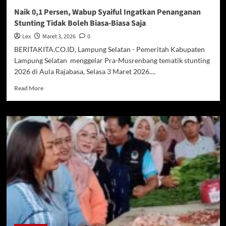
Naik 0,1 Persen, Wabup Syaiful Ingatkan Penanganan
Stunting Tidak Boleh Biasa-Biasa Saja
Lex
Maret 3, 2026
0
BERITAKITA.CO.ID, Lampung Selatan - Pemeritah Kabupaten
Lampung Selatan menggelar Pra-Musrenbang tematik stunting
2026 di Aula Rajabasa, Selasa 3 Maret 2026....
Read
Read More
more
about
Naik
0,1
Persen,
Wabup
Syaiful
Ingatkan
Penanganan
Stunting
Tidak
Boleh
Biasa-
Biasa