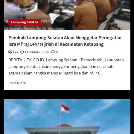
Dilantik
Menjadi
Sekda
Lampura
Lampung Selatan
Pemkab Lampung Selatan Akan Menggelar Peringatan
Isra Mi’raj 1447 Hijriah di Kecamatan Ketapang
Lex
Februari 2, 2026
0
BERITAKITA.CO.ID, Lampung Selatan - Pemerintah Kabupaten
Lampung Selatan akan menggelar pengajian dan ceramah
agama dalam rangka memperingati Isra dan Mi'raj...
Read
Read More
more
about
Pemkab
Lampung
Selatan
Akan
Menggelar
Peringatan
Isra