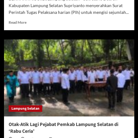
Kabupaten Lampung Selatan Supriyanto menyerahkan Surat
Perintah Tugas Pelaksana harian (Plh) untuk mengisi sejumlah...
Read
Read More
more
about
Jalani
Ibadah
Haji,
Sejumlah
Kursi
Pejabat
Diisi
Pelaksana
Harian
Lampung Selatan
Otak-Atik Lagi Pejabat Pemkab Lampung Selatan di
‘Rabu Ceria’