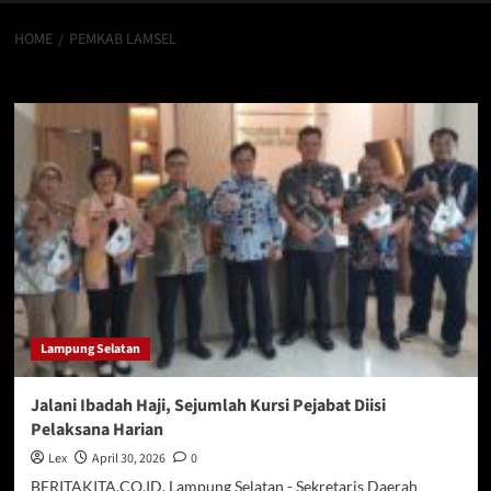
HOME
PEMKAB LAMSEL
Pemkab lamsel
Lampung Selatan
Jalani Ibadah Haji, Sejumlah Kursi Pejabat Diisi
Pelaksana Harian
Lex
April 30, 2026
0
BERITAKITA.CO.ID, Lampung Selatan - Sekretaris Daerah