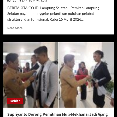
Lex
April 15, 2026
0
BERITAKITA.CO.ID, Lampung Selatan - Pemkab Lampung
Selatan pagi ini menggelar pelantikan puluhan pejabat
struktural dan fungsional, Rabu 15 April 2026....
Read
Read More
more
about
Otak-
Atik
Lagi
Pejabat
Pemkab
Lampung
Selatan
di
‘Rabu
Ceria’
Fashion
Supriyanto Dorong Pemilihan Muli-Mekhanai Jadi Ajang