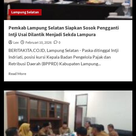
Selatan
Relatif
Lampung Selatan
Aman
Pemkab Lampung Selatan Siapkan Sosok Pengganti
Intji Usai Dilantik Menjadi Sekda Lampura
Lex
Februari 10, 2026
0
BERITAKITA.CO.ID, Lampung Selatan - Paska ditinggal Intji
Indriati, posisi kursi Kepala Badan Pengelola Pajak dan
Retribusi Daerah (BPPRD) Kabupaten Lampung...
Read
Read More
more
about
Pemkab
Lampung
Selatan
Siapkan
Sosok
Pengganti
Intji
Usai