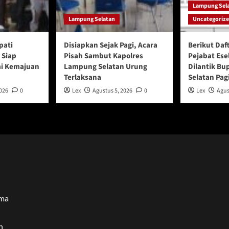
Lampung Sel
Lampung Selatan
Uncategoriz
pati
Disiapkan Sejak Pagi, Acara
Berikut Daf
 Siap
Pisah Sambut Kapolres
Pejabat Ese
mi Kemajuan
Lampung Selatan Urung
Dilantik B
Terlaksana
Selatan Pagi
2026
0
Lex
Agustus 5, 2026
0
Lex
Agus
ama
n