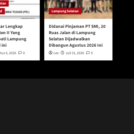
atan
ed
Lampung Selatan
tar Lengkap
Didanai Pinjaman PT SMI, 20
lon II Yang
Ruas Jalan di Lampung
upati Lampung
Selatan Dijadwalkan
 ini
Dibangun Agustus 2026 Ini
tus 5, 2026
0
Lex
Juli 31, 2026
0