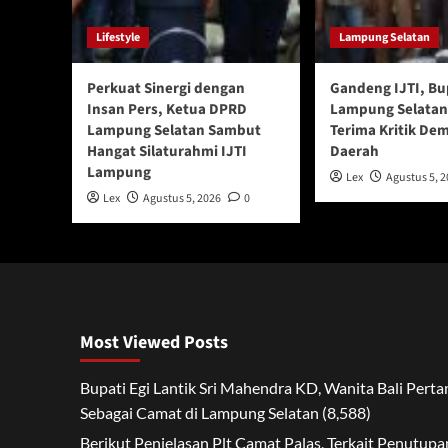
Lifestyle
Lampung Selatan
Perkuat Sinergi dengan
Gandeng IJTI, Bu
Insan Pers, Ketua DPRD
Lampung Selatan
Lampung Selatan Sambut
Terima Kritik De
Hangat Silaturahmi IJTI
Daerah
Lampung
Lex
Agustus 5, 
Lex
Agustus 5, 2026
0
Most Viewed Posts
Bupati Egi Lantik Sri Mahendra KD, Wanita Bali Pert
Sebagai Camat di Lampung Selatan
(8,588)
Berikut Penjelasan Plt Camat Palas, Terkait Penutupa