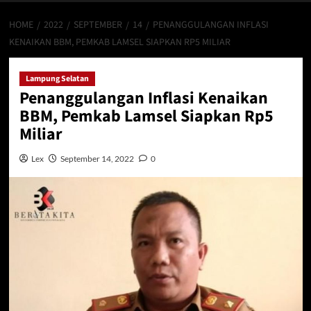
HOME
2022
SEPTEMBER
14
PENANGGULANGAN INFLASI
KENAIKAN BBM, PEMKAB LAMSEL SIAPKAN RP5 MILIAR
Lampung Selatan
Penanggulangan Inflasi Kenaikan
BBM, Pemkab Lamsel Siapkan Rp5
Miliar
Lex
September 14, 2022
0