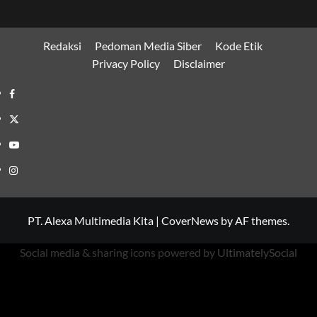
Redaksi
Pedoman Media Siber
Kode Etik
Privacy Policy
Disclaimer
Facebook
Twitter
Youtube
Instagram
PT. Alexa Multimedia Kita
|
CoverNews
by AF themes.
Social media & sharing icons powered by
UltimatelySocial