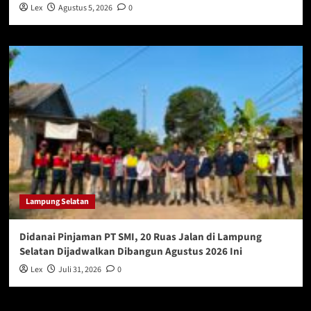
Lex
Agustus 5, 2026
0
Lampung Selatan
Didanai Pinjaman PT SMI, 20 Ruas Jalan di Lampung
Selatan Dijadwalkan Dibangun Agustus 2026 Ini
Lex
Juli 31, 2026
0