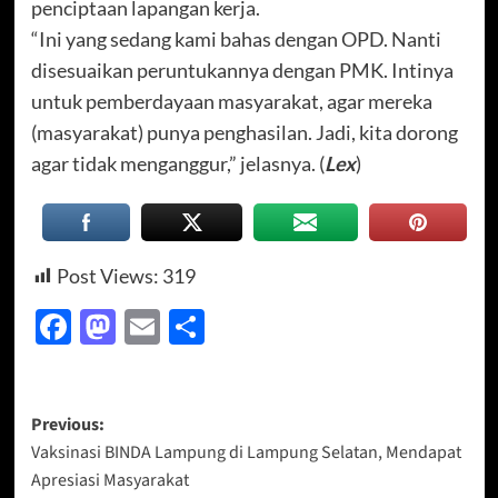
penciptaan lapangan kerja.
“Ini yang sedang kami bahas dengan OPD. Nanti
disesuaikan peruntukannya dengan PMK. Intinya
untuk pemberdayaan masyarakat, agar mereka
(masyarakat) punya penghasilan. Jadi, kita dorong
agar tidak menganggur,” jelasnya. (
Lex
)
Post Views:
319
Facebook
Mastodon
Email
Share
Post
Previous:
Vaksinasi BINDA Lampung di Lampung Selatan, Mendapat
navigation
Apresiasi Masyarakat