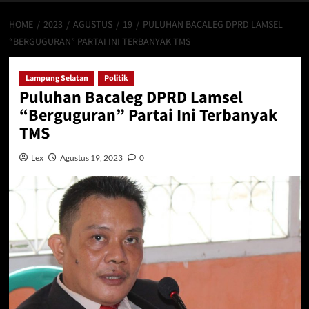
HOME
2023
AGUSTUS
19
PULUHAN BACALEG DPRD LAMSEL
“BERGUGURAN” PARTAI INI TERBANYAK TMS
Lampung Selatan
Politik
Puluhan Bacaleg DPRD Lamsel
“Berguguran” Partai Ini Terbanyak
TMS
Lex
Agustus 19, 2023
0