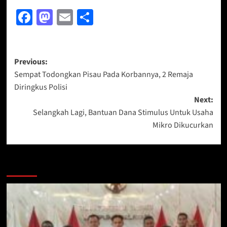
Facebook
Mastodon
Email
Share
Post
Previous:
Sempat Todongkan Pisau Pada Korbannya, 2 Remaja
navigation
Diringkus Polisi
Next:
Selangkah Lagi, Bantuan Dana Stimulus Untuk Usaha
Mikro Dikucurkan
More Stories