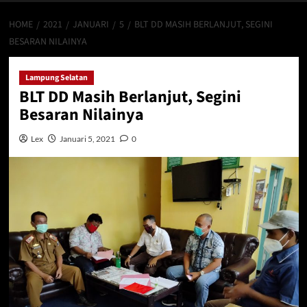
HOME
2021
JANUARI
5
BLT DD MASIH BERLANJUT, SEGINI
BESARAN NILAINYA
Lampung Selatan
BLT DD Masih Berlanjut, Segini
Besaran Nilainya
Lex
Januari 5, 2021
0