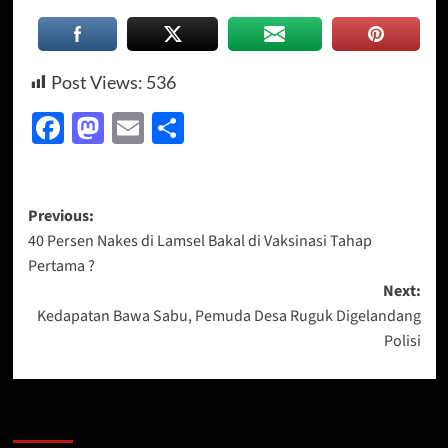
Post Views:
536
Facebook
Mastodon
Email
Share
Post
Previous:
40 Persen Nakes di Lamsel Bakal di Vaksinasi Tahap
navigation
Pertama ?
Next:
Kedapatan Bawa Sabu, Pemuda Desa Ruguk Digelandang
Polisi
More Stories