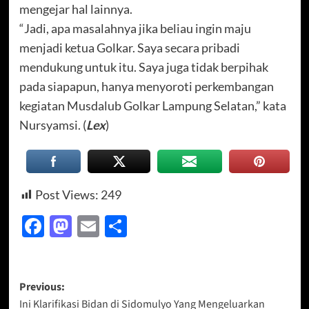
mengejar hal lainnya.
“Jadi, apa masalahnya jika beliau ingin maju
menjadi ketua Golkar. Saya secara pribadi
mendukung untuk itu. Saya juga tidak berpihak
pada siapapun, hanya menyoroti perkembangan
kegiatan Musdalub Golkar Lampung Selatan,” kata
Nursyamsi. (
Lex
)
Post Views:
249
Facebook
Mastodon
Email
Share
Post
Previous:
Ini Klarifikasi Bidan di Sidomulyo Yang Mengeluarkan