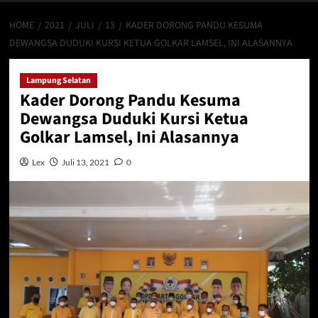
HOME
2021
JULI
13
KADER DORONG PANDU KESUMA
DEWANGSA DUDUKI KURSI KETUA GOLKAR LAMSEL, INI ALASANNYA
Lampung Selatan
Kader Dorong Pandu Kesuma
Dewangsa Duduki Kursi Ketua
Golkar Lamsel, Ini Alasannya
Lex
Juli 13, 2021
0