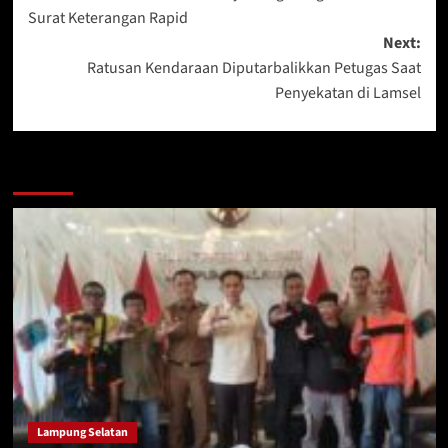
navigation
Surat Keterangan Rapid
Next:
Ratusan Kendaraan Diputarbalikkan Petugas Saat
Penyekatan di Lamsel
More Stories
Lampung Selatan