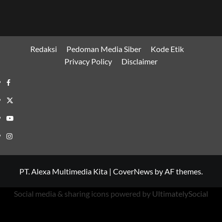
Redaksi
Pedoman Media Siber
Kode Etik
Privacy Policy
Disclaimer
Facebook
Twitter
Youtube
Instagram
PT. Alexa Multimedia Kita
|
CoverNews
by AF themes.
Social media & sharing icons powered by
UltimatelySocial