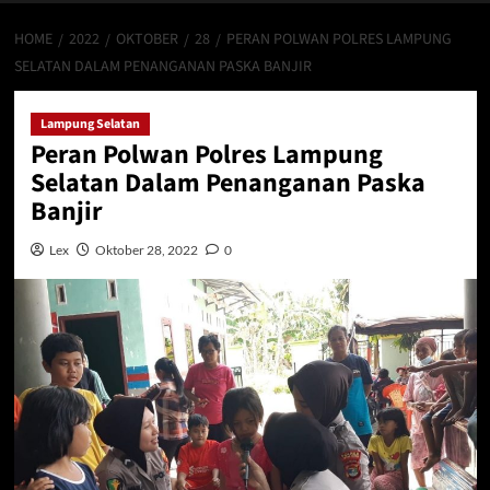
HOME
2022
OKTOBER
28
PERAN POLWAN POLRES LAMPUNG
SELATAN DALAM PENANGANAN PASKA BANJIR
Lampung Selatan
Peran Polwan Polres Lampung
Selatan Dalam Penanganan Paska
Banjir
Lex
Oktober 28, 2022
0