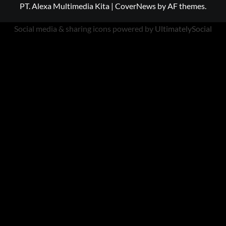
PT. Alexa Multimedia Kita
|
CoverNews
by AF themes.
Social media & sharing icons powered by
UltimatelySocial