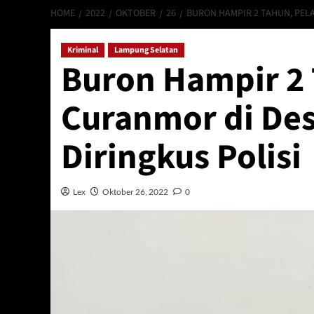
HOME
2022
OKTOBER
26
BURON HAMPIR 2 TAHUN, PEL
Kriminal
Lampung Selatan
Buron Hampir 2 
Curanmor di De
Diringkus Polisi
Lex
Oktober 26, 2022
0