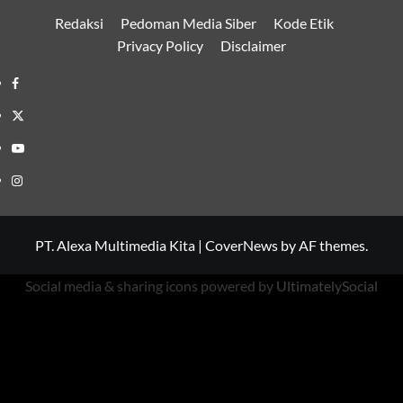
Redaksi
Pedoman Media Siber
Kode Etik
Privacy Policy
Disclaimer
Facebook
Twitter
Youtube
Instagram
PT. Alexa Multimedia Kita
|
CoverNews
by AF themes.
Social media & sharing icons powered by
UltimatelySocial