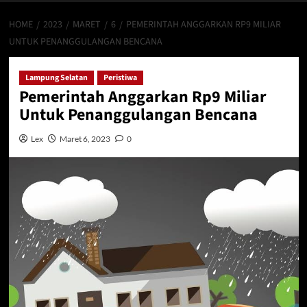
HOME
2023
MARET
6
PEMERINTAH ANGGARKAN RP9 MILIAR
UNTUK PENANGGULANGAN BENCANA
Lampung Selatan
Peristiwa
Pemerintah Anggarkan Rp9 Miliar
Untuk Penanggulangan Bencana
Lex
Maret 6, 2023
0