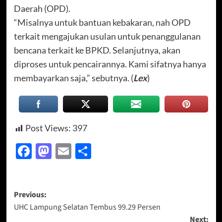
Daerah (OPD).
“Misalnya untuk bantuan kebakaran, nah OPD
terkait mengajukan usulan untuk penanggulanan
bencana terkait ke BPKD. Selanjutnya, akan
diproses untuk pencairannya. Kami sifatnya hanya
membayarkan saja,” sebutnya. (
Lex
)
Post Views:
397
Facebook
Mastodon
Email
Share
Post
Previous:
UHC Lampung Selatan Tembus 99.29 Persen
navigation
Next: